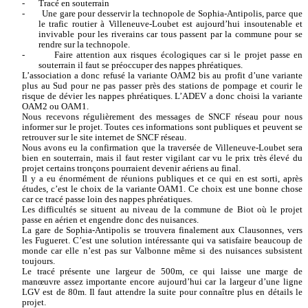
-
Tracé en souterrain
-
Une gare pour desservir la technopole de Sophia-Antipolis, parce que
le trafic routier à Villeneuve-Loubet est aujourd’hui insoutenable et
invivable pour les riverains car tous passent par la commune pour se
rendre sur la technopole.
-
Faire attention aux risques écologiques car si le projet passe en
souterrain il faut se préoccuper des nappes phréatiques.
L’association a donc refusé la variante OAM2 bis au profit d’une variante
plus au Sud pour ne pas passer près des stations de pompage et courir le
risque de dévier les nappes phréatiques. L’ADEV a donc choisi la variante
OAM2 ou OAM1.
Nous recevons régulièrement des messages de SNCF réseau pour nous
informer sur le projet. Toutes ces informations sont publiques et peuvent se
retrouver sur le site internet de SNCF réseau.
Nous avons eu la confirmation que la traversée de Villeneuve-Loubet sera
bien en souterrain, mais il faut rester vigilant car vu le prix très élevé du
projet certains tronçons pourraient devenir aériens au final.
Il y a eu énormément de réunions publiques et ce qui en est sorti, après
études, c’est le choix de la variante OAM1. Ce choix est une bonne chose
car ce tracé passe loin des nappes phréatiques.
Les difficultés se situent au niveau de la commune de Biot où le projet
passe en aérien et engendre donc des nuisances.
La gare de Sophia-Antipolis se trouvera finalement aux Clausonnes, vers
les Fugueret. C’est une solution intéressante qui va satisfaire beaucoup de
monde car elle n’est pas sur Valbonne même si des nuisances subsistent
toujours.
Le tracé présente une largeur de 500m, ce qui laisse une marge de
manœuvre assez importante encore aujourd’hui car la largeur d’une ligne
LGV est de 80m. Il faut attendre la suite pour connaître plus en détails le
projet.