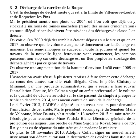
3– 2
Décharge de la carrière de la Roque
C’est la décharge de déchet inerte qui est à la limite de Villeneuve-Loubet
et de Roquefort-les-Pins.
Mr. le président montre une photo de 2004, où l’on voit que déjà on y
stockait 2 millions de tonnes mâchefers (résidu des usines d’incinération)
en toute illégalité car ils doivent être mis dans des décharges de classe 2 en
théorie.
On voit qu’en 2009 déjà des remblais étaient déposés sur le site et qu’en en
2017 on observe que le volume a augmenté doucement car la décharge est
immense. Les semi-remorques se succèdent toute la journée et quand les
travaux de la nouvelle ligne ferroviaire vont commencer, les camions
passeront non stop car cette décharge est un lieu propice au stockage des
déchets générés par ce genre de travaux.
On observe une augmentation de la hauteur d’environ 1m50 entre 2009 et
2017.
L’association avait réussi à plusieurs reprises à faire fermer cette décharge
au cours des années car elle était illégale. C’est le préfet Christophe
Mirmand, par une pirouette administrative, qui a réussi à faire rouvrir
l’installation. Ensuite, Mr. Colrat a signé un arrêté préfectoral où le volume
et la quantité de déchets autorisé sur le site passent du simple à presque le
triple en décembre 2014, sans aucun comité de suivi de la décharge.
Le 4 février 2015, l’ADEV a déposé un nouveau recours pour demander
l’annulation de cet arrêté. Mr. le président, accompagné du Sénateur Maire
de Valbonne, Marc Daunis, s’est rendu le 13 octobre 2015 au ministère de
l’écologie pour rencontrer Mme Patricia Blanc, Directrice générale de la
protection des risques, une proche de Mme Ségolène Royal. Suite à ce rdv,
Il n’y a pas eu de réponse du ministère ou de madame la ministre.
De plus, le 18 novembre 2016, Adolphe Colrat, signe un nouvel arrêté,
juste avant son départ, autorisant la destruction des espèces faunistiques et