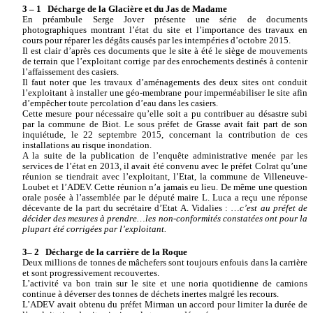
3 – 1 Décharge de la Glacière et du Jas de Madame
En préambule Serge Jover présente une série de documents
photographiques montrant l’état du site et l’importance des travaux en
cours pour réparer les dégâts causés par les intempéries d’octobre 2015.
Il est clair d’après ces documents que le site à été le siège de mouvements
de terrain que l’exploitant corrige par des enrochements destinés à contenir
l’affaissement des casiers.
Il faut noter que les travaux d’aménagements des deux sites ont conduit
l’exploitant à installer une géo-membrane pour imperméabiliser le site afin
d’empêcher toute percolation d’eau dans les casiers.
Cette mesure pour nécessaire qu’elle soit a pu contribuer au désastre subi
par la commune de Biot. Le sous préfet de Grasse avait fait part de son
inquiétude, le 22 septembre 2015, concernant la contribution de ces
installations au risque inondation.
A la suite de la publication de l’enquête administrative menée par les
services de l’état en 2013, il avait été convenu avec le préfet Colrat qu’une
réunion se tiendrait avec l’exploitant, l’Etat, la commune de Villeneuve-
Loubet et l’ADEV. Cette réunion n’a jamais eu lieu. De même une question
orale posée à l’assemblée par le député maire L. Luca a reçu une réponse
décevante de la part du secrétaire d’Etat A. Vidalies : …
c’est au préfet de
décider des mesures à prendre…les non-conformités constatées ont pour la
plupart été corrigées par l’exploitant.
3– 2 Décharge de la carrière de la Roque
Deux millions de tonnes de mâchefers sont toujours enfouis dans la carrière
et sont progressivement recouvertes.
L’activité va bon train sur le site et une noria quotidienne de camions
continue à déverser des tonnes de déchets inertes malgré les recours.
L’ADEV avait obtenu du préfet Mirman un accord pour limiter la durée de