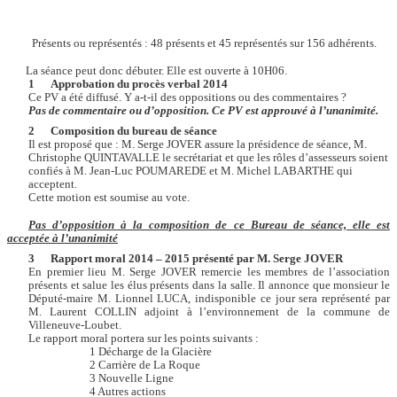
Présents ou représentés : 48 présents et 45 représentés sur 156 adhérents.
La séance peut donc débuter. Elle est ouverte à 10H06.
1
Approbation du procès verbal 2014
Ce PV a été diffusé. Y a-t-il des oppositions ou des commentaires ?
Pas de commentaire ou d’opposition. Ce PV est approuvé à l’unanimité.
2
Composition du bureau de séance
Il est proposé que : M. Serge JOVER assure la présidence de séance, M.
Christophe QUINTAVALLE le secrétariat et que les rôles d’assesseurs soient
confiés à M. Jean-Luc POUMAREDE et M. Michel LABARTHE qui
acceptent.
Cette motion est soumise au vote.
Pas d’opposition à la composition de ce Bureau de séance, elle est
acceptée à l’unanimité
3
Rapport moral 2014 – 2015 présenté par M. Serge JOVER
En premier lieu M. Serge JOVER remercie les membres de l’association
présents et salue les élus présents dans la salle. Il annonce que monsieur le
Député-maire M. Lionnel LUCA, indisponible ce jour sera représenté par
M. Laurent COLLIN adjoint à l’environnement de la commune de
Villeneuve-Loubet.
Le rapport moral portera sur les points suivants :
1 Décharge de la Glacière
2 Carrière de La Roque
3 Nouvelle Ligne
4 Autres actions