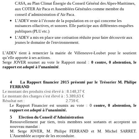
CASA, au Plan Climat Énergie du Conseil Général des Alpes-Maritimes,
aux COTER Air Paca et Assemblées Générales comme membre du
conseil d’administration d’Air Paca.
L’ADEV reste à l’écoute de la population en ce qui concerne les
nuisances olfactives, et sonores. Elle participe aux différentes enquêtes
publiques (PLU etc.)
L’ADEV a mis en place une cotisation réduite pour faire découvrir aux
jeunes le domaine de l'environnement.
L’ADEV tient à remercier la mairie de Villeneuve-Loubet pour le soutient
qu’elle apporte à ses actions.
Serge JOVER soumet au vote le Rapport moral :
0 contre, 0 abstention, le
rapport est adopté à l’unanimité
.
4 La Rapport financier 2015 présenté par le Trésorier M. Philipe
FERRAND
Le montant des produits s'est élevé à : 8.148,37 €
Le montant des charges s’est élevé à : 5.389,63 €
Résultat net : 2.759 €.
Le Rapport Financier est soumis au vote : 0
contre, 0 abstention, le
rapport est adopté à l’unanimité.
5
Election du Conseil d’Administration
Renouvellement par tiers, trois membres sont sortants et acceptent un
nouveau mandat :
M. Serge JOVER, M. Philipe FERRAND et M. Michel SARRET.
L'Assemblée accepte de les reconduire.