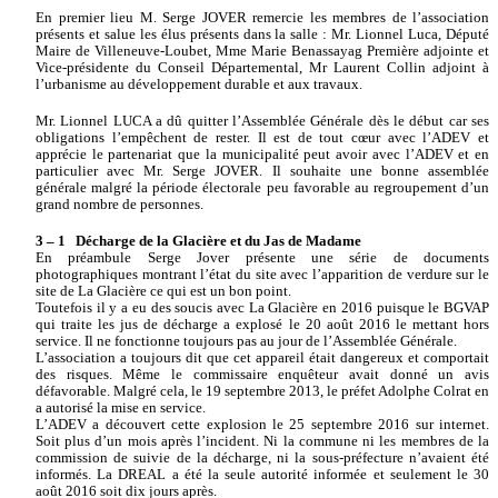
En premier lieu M. Serge JOVER remercie les membres de l’association
présents et salue les élus présents dans la salle : Mr. Lionnel Luca, Député
Maire de Villeneuve-Loubet, Mme Marie Benassayag Première adjointe et
Vice-présidente du Conseil Départemental, Mr Laurent Collin adjoint à
l’urbanisme au développement durable et aux travaux.
Mr. Lionnel LUCA a dû quitter l’Assemblée Générale dès le début car ses
obligations l’empêchent de rester. Il est de tout cœur avec l’ADEV et
apprécie le partenariat que la municipalité peut avoir avec l’ADEV et en
particulier avec Mr. Serge JOVER. Il souhaite une bonne assemblée
générale malgré la période électorale peu favorable au regroupement d’un
grand nombre de personnes.
3 – 1
Décharge de la Glacière et du Jas de Madame
En préambule Serge Jover présente une série de documents
photographiques montrant l’état du site avec l’apparition de verdure sur le
site de La Glacière ce qui est un bon point.
Toutefois il y a eu des soucis avec La Glacière en 2016 puisque le BGVAP
qui traite les jus de décharge a explosé le 20 août 2016 le mettant hors
service. Il ne fonctionne toujours pas au jour de l’Assemblée Générale.
L’association a toujours dit que cet appareil était dangereux et comportait
des risques. Même le commissaire enquêteur avait donné un avis
défavorable. Malgré cela, le 19 septembre 2013, le préfet Adolphe Colrat en
a autorisé la mise en service.
L’ADEV a découvert cette explosion le 25 septembre 2016 sur internet.
Soit plus d’un mois après l’incident. Ni la commune ni les membres de la
commission de suivie de la décharge, ni la sous-préfecture n’avaient été
informés. La DREAL a été la seule autorité informée et seulement le 30
août 2016 soit dix jours après.