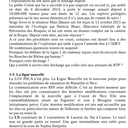
l’exploitation du site ainsi que le tonnage déposé.
Le préfet Colrat qui lui a succédé n’a pas respecté cet accord et, par arrêté
en date du 4 décembre 2014, a porté le tonnage annuel déposé à
10.660.000 tonnes pour une durée de 12 ans. Les espèces protégées
présentes sur le site seront détruites et il n’y aura pas de comité de suivi !
Serge Jover et le sénateur Marc Daunis ont été reçus le 13 octobre 2015 au
ministère de l’écologie par Patricia Blanc, Directrice Générale de la
Prévention des Risques, et lui ont remis un dossier complet sur la carrière
de la Roque. Depuis cette date, aucune réponse !
A ce jour des procédures sont en cours, certaines ont donné lieu à des
condamnations de l’exploitant qui tarde à payer l’amende due à l’ADEV.
De nombreuses questions restent en suspend :
Pourquoi les déblais de la ligne 2 du tramway niçois sont-ils envoyés dans
les Bouches du Rhône par bateau ?
Pourquoi cette décharge ?
Qui a intérêt à ouvrir cette décharge qui coûte cher aux artisants du BTP ?
3-3- La ligne nouvelle
La LGV PACA n’est plus. La
L
igne
N
ouvelle est le nouveau projet pour
résoudre les problèmes de saturation de Marseille et Nice.
La communication avec RFF reste difficile. C’est au dernier moment que
les élus ont pris connaissance des dernières modifications concernant
l’emplacement de la nouvelle gare à l’ouest de Nice. Elle sera
vraisemblablement située au Figueiret et non à Mougins comme
initialement prévu. Cette dernière modification est très mal accueillie par
les élus en particulier les maires de Valbonne et Antibes qui comptent bien
ne pas en rester là.
La
LN
constituée de 2 voies
reliera St Laurent du Var à Cannes. Le tracé
sera en grande partie en tunnel. Une gare intermédiaire sera créée pour
desservir la zone de Sophia Antipolis.