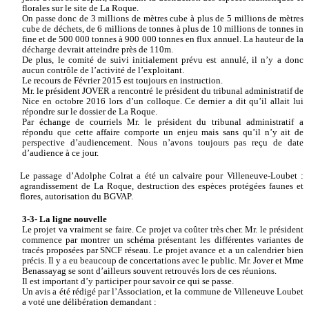
florales sur le site de La Roque.
On passe donc de 3 millions de mètres cube à plus de 5 millions de mètres
cube de déchets, de 6 millions de tonnes à plus de 10 millions de tonnes in
fine et de 500 000 tonnes à 900 000 tonnes en flux annuel. La hauteur de la
décharge devrait atteindre près de 110m.
De plus, le comité de suivi initialement prévu est annulé, il n’y a donc
aucun contrôle de l’activité de l’exploitant.
Le recours de Février 2015 est toujours en instruction.
Mr. le président JOVER a rencontré le président du tribunal administratif de
Nice en octobre 2016 lors d’un colloque. Ce dernier a dit qu’il allait lui
répondre sur le dossier de La Roque.
Par échange de courriels Mr. le président du tribunal administratif a
répondu que cette affaire comporte un enjeu mais sans qu’il n’y ait de
perspective d’audiencement. Nous n’avons toujours pas reçu de date
d’audience à ce jour.
Le passage d’Adolphe Colrat a été un calvaire pour Villeneuve-Loubet :
agrandissement de La Roque, destruction des espèces protégées faunes et
flores, autorisation du BGVAP.
3-3- La ligne nouvelle
Le projet va vraiment se faire. Ce projet va coûter très cher. Mr. le président
commence par montrer un schéma présentant les différentes variantes de
tracés proposées par SNCF réseau. Le projet avance et a un calendrier bien
précis. Il y a eu beaucoup de concertations avec le public. Mr. Jover et Mme
Benassayag se sont d’ailleurs souvent retrouvés lors de ces réunions.
Il est important d’y participer pour savoir ce qui se passe.
Un avis a été rédigé par l’Association, et la commune de Villeneuve Loubet
a voté une délibération demandant :