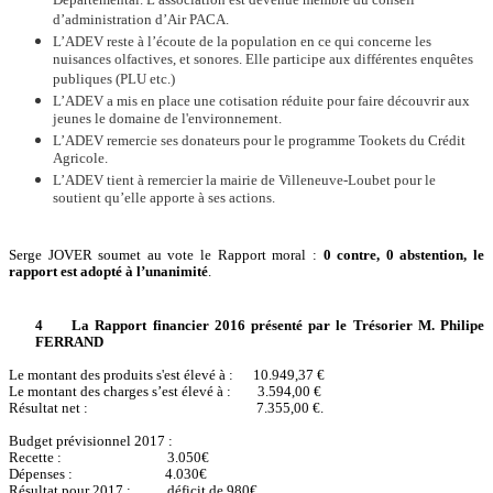
Départemental. L’association est devenue membre du conseil
d’administration d’Air PACA.
L’ADEV reste à l’écoute de la population en ce qui concerne les
nuisances olfactives, et sonores. Elle participe aux différentes enquêtes
publiques (PLU etc.)
L’ADEV a mis en place une cotisation réduite pour faire découvrir aux
jeunes le domaine de l'environnement.
L’ADEV remercie ses donateurs pour le programme Tookets du Crédit
Agricole.
L’ADEV tient à remercier la mairie de Villeneuve-Loubet pour le
soutient qu’elle apporte à ses actions.
Serge JOVER soumet au vote le Rapport moral :
0 contre, 0 abstention, le
rapport est adopté à l’unanimité
.
4
La Rapport financier 2016 présenté par le Trésorier M. Philipe
FERRAND
Le montant des produits s'est élevé à :
10.949,37 €
Le montant des charges s’est élevé à :
3.594,00 €
Résultat net :
7.355,00 €.
Budget prévisionnel 2017 :
Recette :
3.050€
Dépenses :
4.030€
Résultat pour 2017 :
déficit de 980€