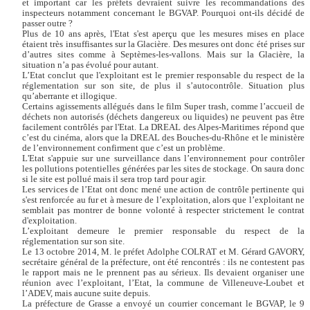
et important car les préfets devraient suivre les recommandations des
inspecteurs notamment concernant le BGVAP. Pourquoi ont-ils décidé de
passer outre ?
Plus de 10 ans après, l'Etat s'est aperçu que les mesures mises en place
étaient très insuffisantes sur la Glacière. Des mesures ont donc été prises sur
d’autres sites comme à Septèmes-les-vallons. Mais sur la Glacière, la
situation n’a pas évolué pour autant.
L’Etat conclut que l'exploitant est le premier responsable du respect de la
réglementation sur son site, de plus il s’autocontrôle. Situation plus
qu’aberrante et illogique.
Certains agissements allégués dans le film Super trash, comme l’accueil de
déchets non autorisés (déchets dangereux ou liquides) ne peuvent pas être
facilement contrôlés par l'Etat. La DREAL des Alpes-Maritimes répond que
c’est du cinéma, alors que la DREAL des Bouches-du-Rhône et le ministère
de l’environnement confirment que c’est un problème.
L'Etat s'appuie sur une surveillance dans l’environnement pour contrôler
les pollutions potentielles générées par les sites de stockage. On saura donc
si le site est pollué mais il sera trop tard pour agir.
Les services de l’Etat ont donc mené une action de contrôle pertinente qui
s'est renforcée au fur et à mesure de l’exploitation, alors que l’exploitant ne
semblait pas montrer de bonne volonté à respecter strictement le contrat
d'exploitation.
L’exploitant demeure le premier responsable du respect de la
réglementation sur son site.
Le 13 octobre 2014, M. le préfet Adolphe COLRAT et M. Gérard GAVORY,
secrétaire général de la préfecture, ont été rencontrés : ils ne contestent pas
le rapport mais ne le prennent pas au sérieux. Ils devaient organiser une
réunion avec l’exploitant, l’Etat, la commune de Villeneuve-Loubet et
l’ADEV, mais aucune suite depuis.
La préfecture de Grasse a envoyé un courrier concernant le BGVAP, le 9