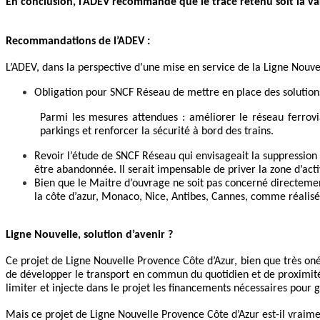
En conclusion, l’ADEV recommande que le tracé retenu soit la v
Recommandations de l’ADEV :
L’ADEV, dans la perspective d’une mise en service de la Ligne Nouve
Obligation pour SNCF Réseau de mettre en place des solutions p
Parmi les mesures attendues : améliorer le réseau ferroviai
parkings et renforcer la sécurité à bord des trains.
Revoir l’étude de SNCF Réseau qui envisageait la suppression
être abandonnée. Il serait impensable de priver la zone d’acti
Bien que le Maitre d’ouvrage ne soit pas concerné directemen
la côte d’azur, Monaco, Nice, Antibes, Cannes, comme réalis
Ligne Nouvelle, solution d’avenir ?
Ce projet de Ligne Nouvelle Provence Côte d’Azur, bien que très oné
de développer le transport en commun du quotidien et de proximité. Q
limiter et injecte dans le projet les financements nécessaires pour
Mais ce projet de Ligne Nouvelle Provence Côte d’Azur est-il vraimen