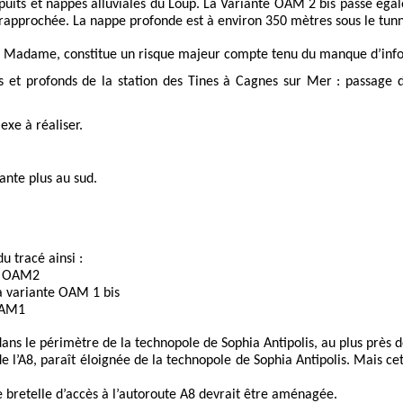
 puits et nappes alluviales du Loup. La Variante OAM 2 bis passe éga
approchée. La nappe profonde est à environ 350 mètres sous le tunne
e Madame, constitue un risque majeur compte tenu du manque d’infor
ls et profonds de la station des Tines à Cagnes sur Mer : passage
exe à réaliser.
iante plus au sud.
u tracé ainsi :
te OAM2
 la variante OAM 1 bis
 OAM1
ans le périmètre de la technopole de Sophia Antipolis, au plus près d
 l’A8, paraît éloignée de la technopole de Sophia Antipolis. Mais cet
e bretelle d’accès à l’autoroute A8 devrait être aménagée.