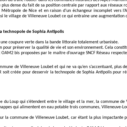
lus dense du fait de sa position centrale par rapport aux réseaux ro
la Métropole de Nice et en raison d’un échangeur incomplet vers l’A
nsi le village de Villeneuve Loubet ce qui entraine une augmentation de
la technopole de Sophia Antipolis
 une coupure verte dans la bande littorale totalement urbanisée.
n pour préserver la qualité de vie et son environnement. Cela constit
OAM2 bis proposées par le maitre d’ouvrage SNCF Réseau respecte ce
ommune de Villeneuve Loubet et qui ne va qu’en s’accentuant, plus de
 soit créée pour desservir la technopole de Sophia Antipolis pour 
ée du Loup qui s’étendent entre le village et la mer, la commune de
ces nappes qui alimentent en eau potable trois communes, Villeneuve-L
our la commune de Villeneuve Loubet, car étant la plus impactante p