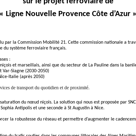
sur le projet ferroviaire de
« Ligne Nouvelle Provence Côte d’Azur 
u par la Commission Mobilité 21. Cette commission nationale a trava
 du système ferroviaire français.
ases :
niçois et marseillais, ainsi que du secteur de La Pauline dans la banl
st Var-Siagne (2030-2050)
ice-Italie (après 2050)
rvices de transport du quotidien et de proximité.
 saturation du nœud niçois. La solution qui nous est proposée par SN
Sophia Antipolis et une seconde à St Augustin à Nice.
renforcer la robustesse du réseau et permettre d’augmenter le cadenc
n du trafic routier dans les communes littorales des Alpes Maritim