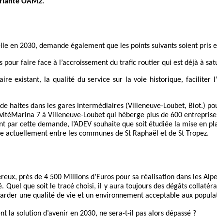
ariante OAM2.
lle en 2030, demande également que les points suivants soient pris en 
our faire face à l’accroissement du trafic routier qui est déjà à sat
re existant, la qualité du service sur la voie historique, faciliter
 de haltes dans les
gares intermédiaires (Villeneuve-Loubet, Biot.) pour 
vité
Marina 7 à Villeneuve-Loubet qui héberge plus de 600 entreprise
t par cette demande, l’ADEV souhaite que soit étudiée la mise en pla
ée actuellement entre les communes de St Raphaël et de St Tropez.
reux, près de 4 500 Millions d’Euros pour sa réalisation dans les Al
uel que soit le tracé choisi, il y aura toujours des dégâts collatéra
 garder une qualité de vie et un environnement acceptable aux populat
t la solution d’avenir en 2030, ne sera-t-il pas alors dépassé ?