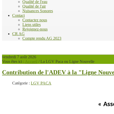
Qualité de l'eau
Qualité de l'air
Nuisances Sonores
Contact
Contactez nous
Liens utiles
Rejoignez-nous
CR AG
Compte rendu AG 2023
vendredi 7 août 2026
Vous êtes ici :
Accueil
/
La LGV Paca ou Ligne Nouvelle
Contribution de l'ADEV à la "Ligne Nouv
Catégorie :
LGV PACA
« Ass