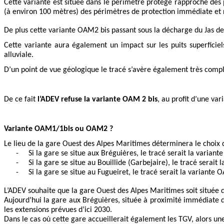
Cette variante est située dans le périmètre protégé rapproché des
(à environ 100 mètres) des périmètres de protection immédiate et r
De plus cette variante OAM2 bis passant sous la décharge du Jas d
Cette variante aura également un impact sur les puits superficie
alluviale.
D’un point de vue géologique le tracé s’avère également très compl
De ce fait
l’ADEV refuse la variante OAM 2 bis
, au profit d’une var
Variante OAM1/1bis ou OAM2 ?
Le lieu de la gare Ouest des Alpes Maritimes déterminera le choix d
-
Si la gare se situe aux Bréguières, le tracé serait la varian
-
Si la gare se situe au Bouillide (Garbejaire), le tracé serait
-
Si la gare se situe au Fugueiret, le tracé serait la variante
L’ADEV souhaite que la gare Ouest des Alpes Maritimes soit située d
Aujourd’hui l
a gare aux Bréguières, située à proximité immédiate de
les extensions prévues d’ici 2030.
Dans le cas où cette gare accueillerait également les TGV, alors un