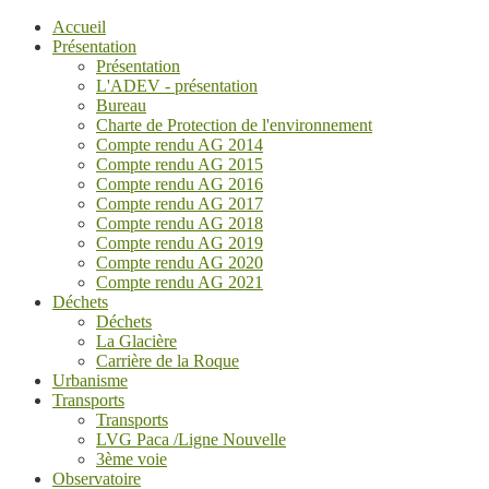
Accueil
Présentation
Présentation
L'ADEV - présentation
Bureau
Charte de Protection de l'environnement
Compte rendu AG 2014
Compte rendu AG 2015
Compte rendu AG 2016
Compte rendu AG 2017
Compte rendu AG 2018
Compte rendu AG 2019
Compte rendu AG 2020
Compte rendu AG 2021
Déchets
Déchets
La Glacière
Carrière de la Roque
Urbanisme
Transports
Transports
LVG Paca /Ligne Nouvelle
3ème voie
Observatoire