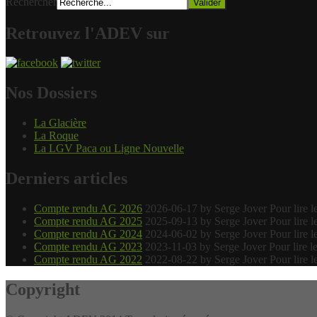
Rechercher
Retrouvez l'ADEV sur
Nos Dossiers
La Glacière
La Roque
La LGV Paca ou Ligne Nouvelle
Derniers articles
Compte rendu AG 2026
2026-06-17 by Serge Jover
Pour lire
Compte rendu AG 2025
2025-09-13 by Serge Jover
Pour lire
Compte rendu AG 2024
2024-06-02 by Serge Jover
Pour lire
Compte rendu AG 2023
2023-11-03 by Serge Jover
Pour lire
Compte rendu AG 2022
2022-08-22 by Serge Jover
Pour lire
Copyright