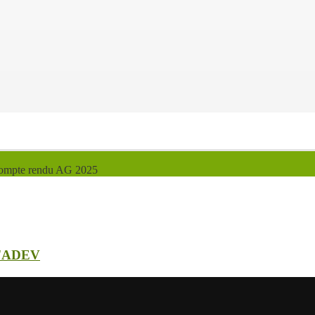
ompte rendu AG 2025
'ADEV